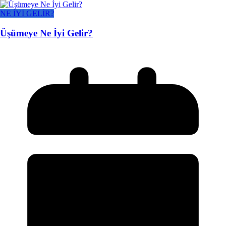
NE İYİ GELİR?
Üşümeye Ne İyi Gelir?