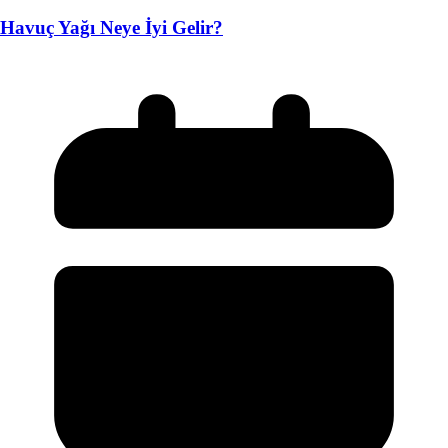
Havuç Yağı Neye İyi Gelir?