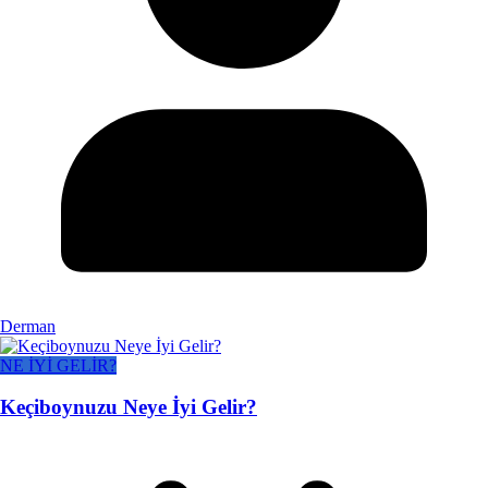
Derman
NE İYİ GELİR?
Keçiboynuzu Neye İyi Gelir?