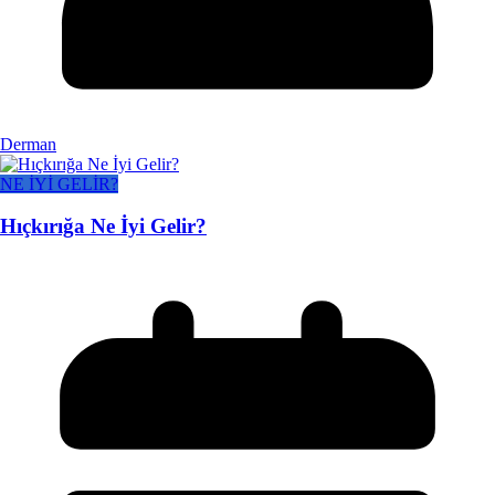
Derman
NE İYİ GELİR?
Hıçkırığa Ne İyi Gelir?