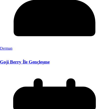
Derman
Goji Berry İle Gençleşme