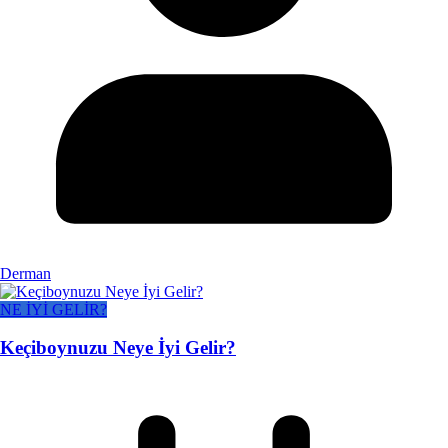
Derman
NE İYİ GELİR?
Keçiboynuzu Neye İyi Gelir?