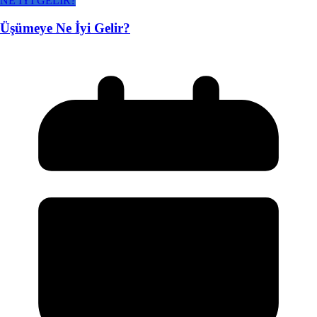
NE İYİ GELİR?
Üşümeye Ne İyi Gelir?