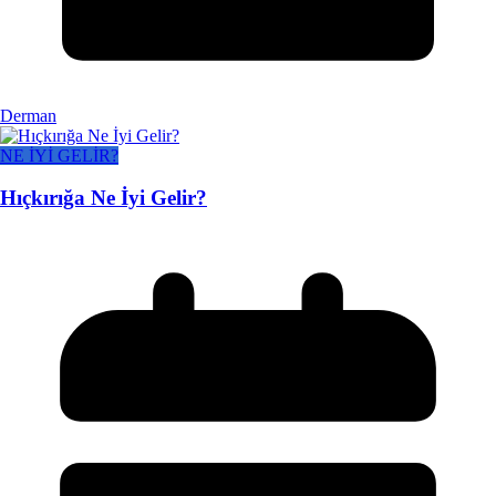
Derman
NE İYİ GELİR?
Hıçkırığa Ne İyi Gelir?