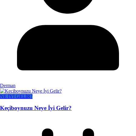
Derman
NE İYİ GELİR?
Keçiboynuzu Neye İyi Gelir?