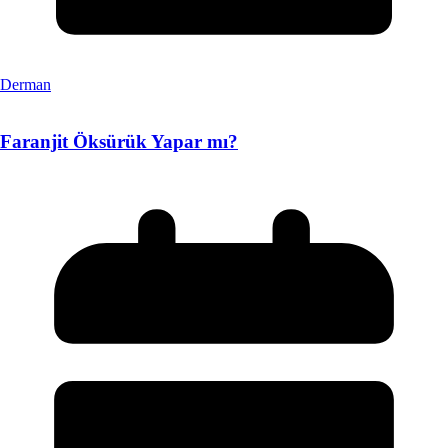
Derman
Faranjit Öksürük Yapar mı?