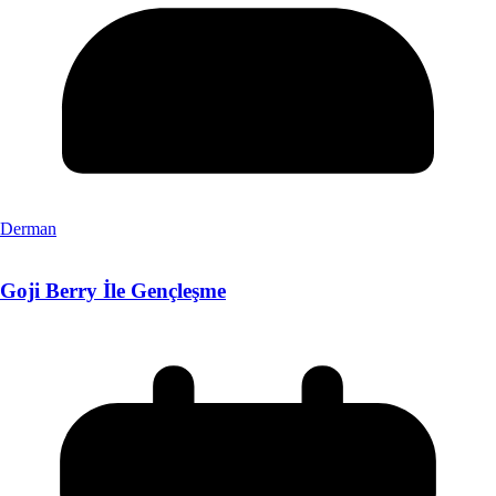
Derman
Goji Berry İle Gençleşme