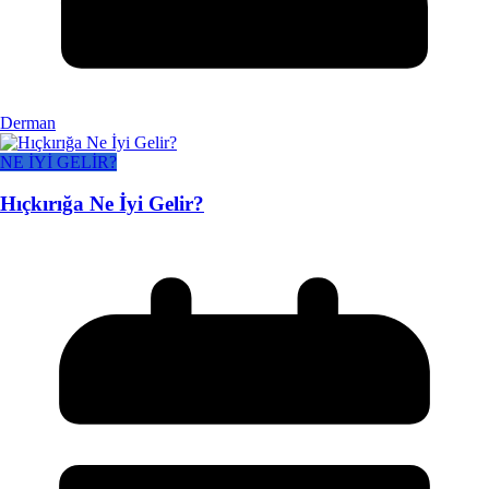
Derman
NE İYİ GELİR?
Hıçkırığa Ne İyi Gelir?