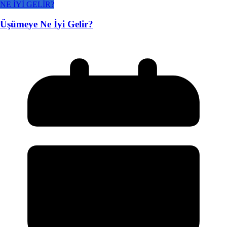
NE İYİ GELİR?
Üşümeye Ne İyi Gelir?