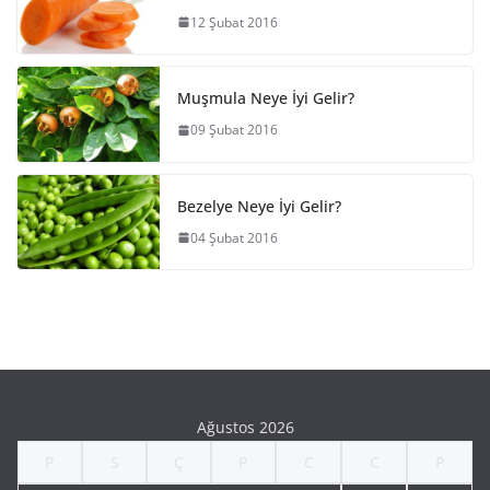
12 Şubat 2016
Muşmula Neye İyi Gelir?
09 Şubat 2016
Bezelye Neye İyi Gelir?
04 Şubat 2016
Ağustos 2026
P
S
Ç
P
C
C
P