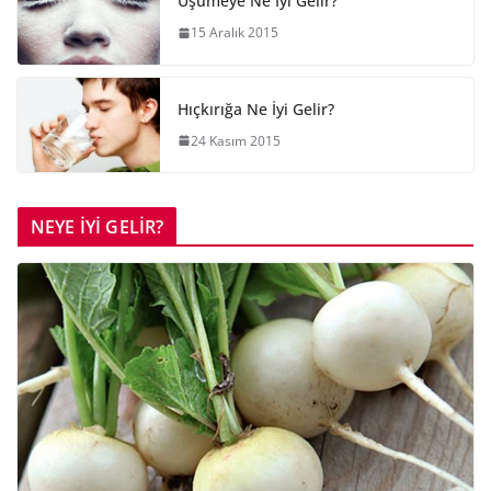
Üşümeye Ne İyi Gelir?
15 Aralık 2015
Hıçkırığa Ne İyi Gelir?
24 Kasım 2015
NEYE İYİ GELİR?