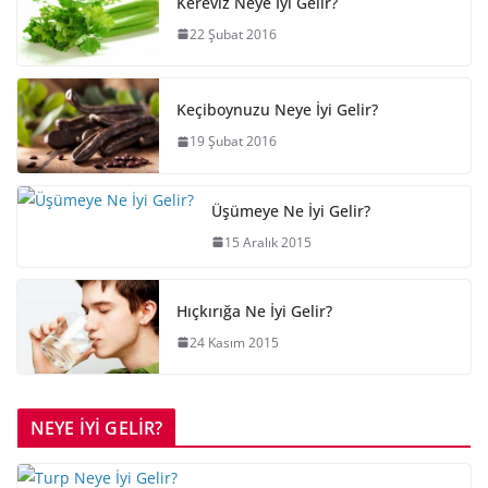
Kereviz Neye İyi Gelir?
22 Şubat 2016
Keçiboynuzu Neye İyi Gelir?
19 Şubat 2016
Üşümeye Ne İyi Gelir?
15 Aralık 2015
Hıçkırığa Ne İyi Gelir?
24 Kasım 2015
NEYE İYİ GELİR?