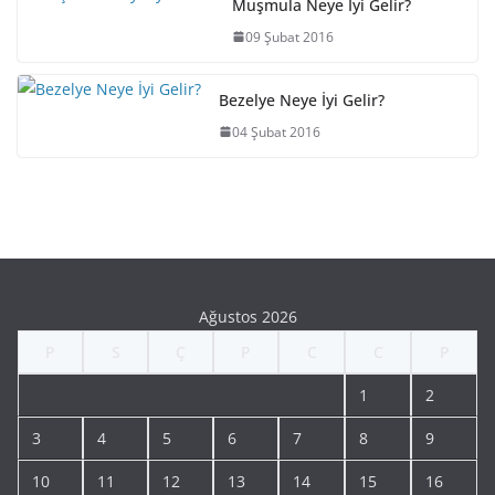
Muşmula Neye İyi Gelir?
09 Şubat 2016
Bezelye Neye İyi Gelir?
04 Şubat 2016
Ağustos 2026
P
S
Ç
P
C
C
P
1
2
3
4
5
6
7
8
9
10
11
12
13
14
15
16