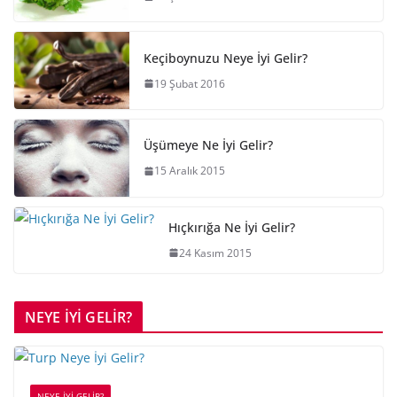
Keçiboynuzu Neye İyi Gelir?
19 Şubat 2016
Üşümeye Ne İyi Gelir?
15 Aralık 2015
Hıçkırığa Ne İyi Gelir?
24 Kasım 2015
NEYE İYİ GELİR?
NEYE İYİ GELİR?