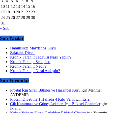
3
4
5
6
7
8
9
10
11
12
13
14
15
16
17
18
19
20
21
22
23
24
25
26
27
28
29
30
31
« Şub
Son Yazılar
Hamilelikte Maydanoz Suyu
Salatalık Diyeti
Kronik Faranjit Tedavisi Nasıl Yapılır?
Kronik Faranjit Sebepleri
Kronik Faranjit Nedir?
Kronik Faranjit Nasıl Anlaşılır?
Son Yorumlar
Prostat İçin Şifalı Bitkiler ve Hazanbel Kürü
için
Mehmet
AYDEMİR
Protein Diyeti İle 1 Haftada 4 Kilo Verin
için
Esra
Cilt Kararması ve Güneş Lekeleri İçin Bitkisel Çözümler
için
İkranur
Kakao Yağı ve Karın Çatlakları Bitkisel Çözüm
için
Yasemin