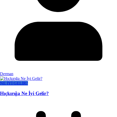
Derman
NE İYİ GELİR?
Hıçkırığa Ne İyi Gelir?