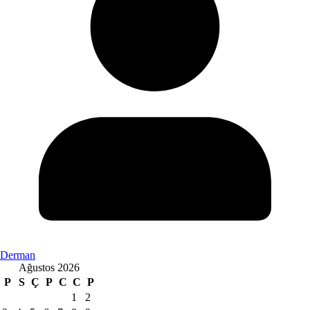
Derman
Ağustos 2026
P
S
Ç
P
C
C
P
1
2