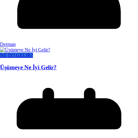
Derman
NE İYİ GELİR?
Üşümeye Ne İyi Gelir?