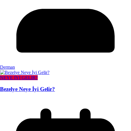
Derman
NEYE İYİ GELİR?
Bezelye Neye İyi Gelir?