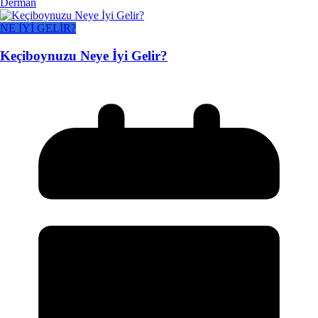
Derman
NE İYİ GELİR?
Keçiboynuzu Neye İyi Gelir?