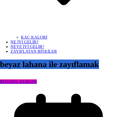
KAÇ KALORİ
NE İYİ GELİR?
NEYE İYİ GELİR?
ZAYIFLATAN BİTKİLER
beyaz lahana ile zayıflamak
BİTKİSEL KÜRLER