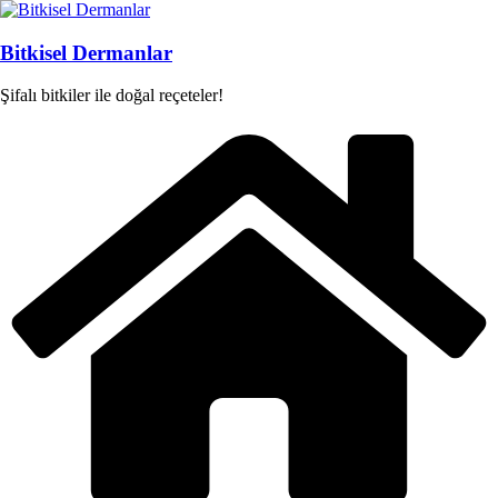
Skip
to
content
Bitkisel Dermanlar
Şifalı bitkiler ile doğal reçeteler!