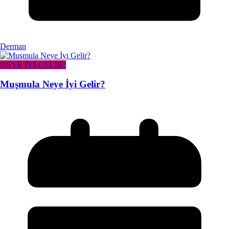
Derman
NEYE İYİ GELİR?
Muşmula Neye İyi Gelir?