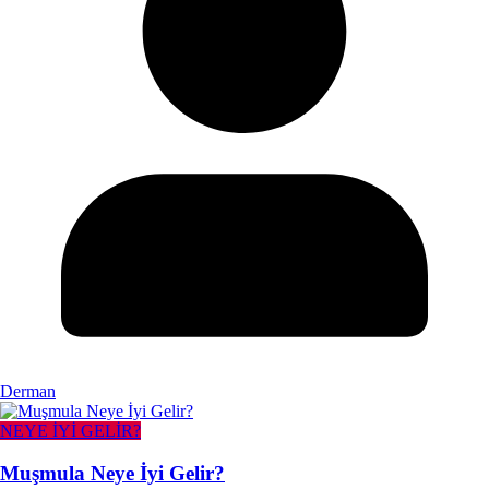
Derman
NEYE İYİ GELİR?
Muşmula Neye İyi Gelir?