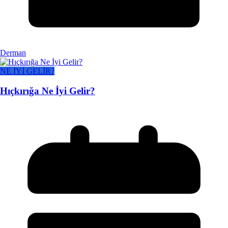
Derman
NE İYİ GELİR?
Hıçkırığa Ne İyi Gelir?