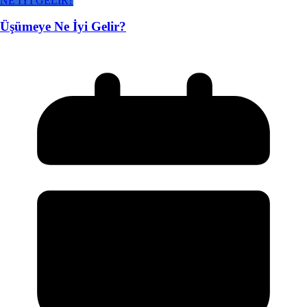
NE İYİ GELİR?
Üşümeye Ne İyi Gelir?