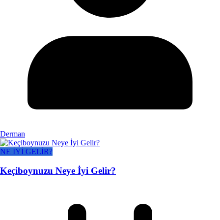
Derman
NE İYİ GELİR?
Keçiboynuzu Neye İyi Gelir?