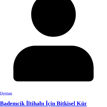
Derman
Bademcik İltihabı İçin Bitkisel Kür