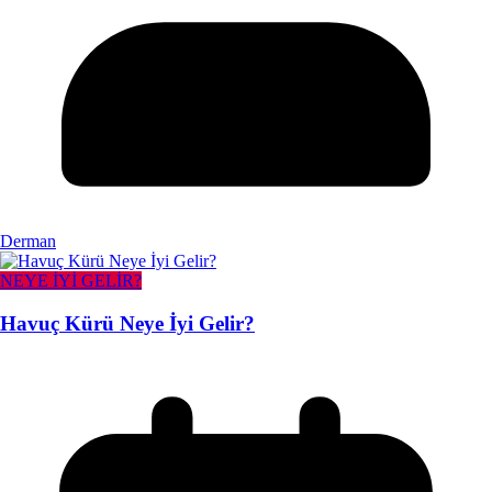
Derman
NEYE İYİ GELİR?
Havuç Kürü Neye İyi Gelir?