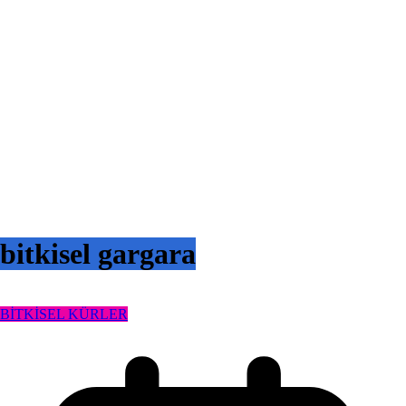
bitkisel gargara
BİTKİSEL KÜRLER