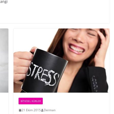
hangi
BİTKİSEL KÜRLER
21 Ekim 2015
Derman