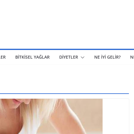
LER
BİTKİSEL YAĞLAR
DİYETLER
NE İYİ GELİR?
N