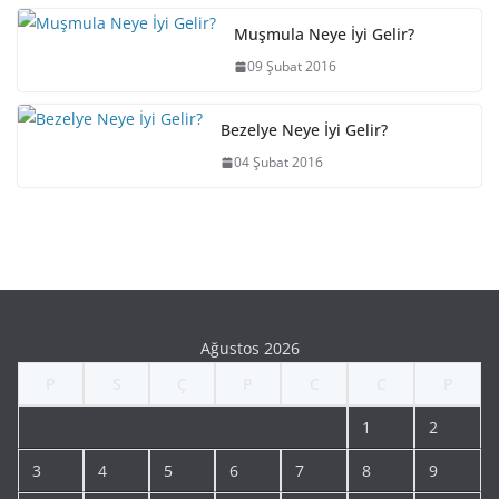
Muşmula Neye İyi Gelir?
09 Şubat 2016
Bezelye Neye İyi Gelir?
04 Şubat 2016
Ağustos 2026
P
S
Ç
P
C
C
P
1
2
3
4
5
6
7
8
9