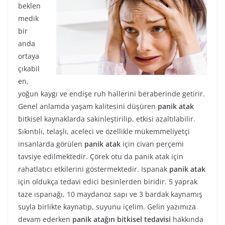
beklen
medik
bir
anda
ortaya
çıkabil
en,
yoğun kaygı ve endişe ruh hallerini beraberinde getirir.
Genel anlamda yaşam kalitesini düşüren
panik atak
bitkisel kaynaklarda sakinleştirilip, etkisi azaltılabilir.
Sıkıntılı, telaşlı, aceleci ve özellikle mükemmeliyetçi
insanlarda görülen
panik atak
için civan perçemi
tavsiye edilmektedir. Çörek otu da panik atak için
rahatlatıcı etkilerini göstermektedir. Ispanak
panik atak
için oldukça tedavi edici besinlerden biridir. 5 yaprak
taze ıspanağı, 10 maydanoz sapı ve 3 bardak kaynamış
suyla birlikte kaynatıp, suyunu içelim. Gelin yazımıza
devam ederken
panik atağın bitkisel tedavisi
hakkında