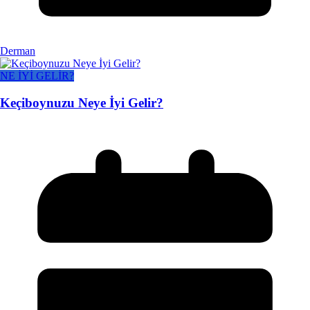
Derman
NE İYİ GELİR?
Keçiboynuzu Neye İyi Gelir?