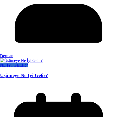
Derman
NE İYİ GELİR?
Üşümeye Ne İyi Gelir?