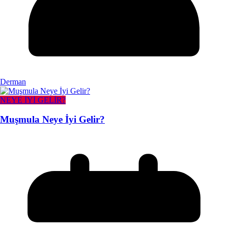
Derman
NEYE İYİ GELİR?
Muşmula Neye İyi Gelir?