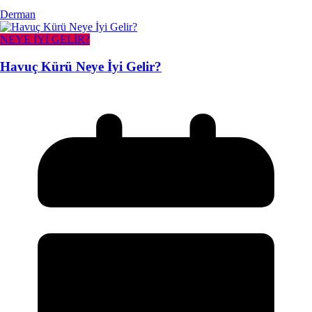
Derman
NEYE İYİ GELİR?
Havuç Kürü Neye İyi Gelir?