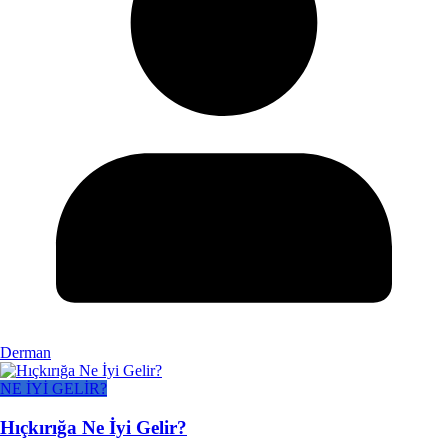
Derman
NE İYİ GELİR?
Hıçkırığa Ne İyi Gelir?