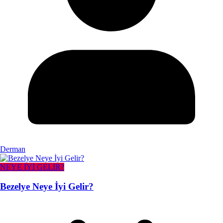
Derman
NEYE İYİ GELİR?
Bezelye Neye İyi Gelir?