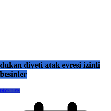
dukan diyeti atak evresi izinli
besinler
DİYETLER