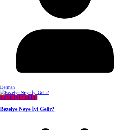
Derman
NEYE İYİ GELİR?
Bezelye Neye İyi Gelir?