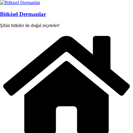
Skip
to
content
Bitkisel Dermanlar
Şifalı bitkiler ile doğal reçeteler!