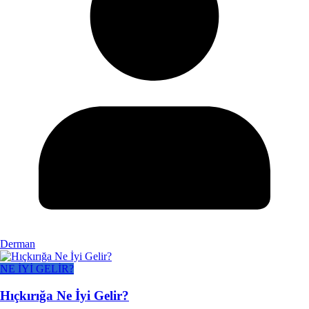
Derman
NE İYİ GELİR?
Hıçkırığa Ne İyi Gelir?