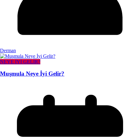
Derman
NEYE İYİ GELİR?
Muşmula Neye İyi Gelir?