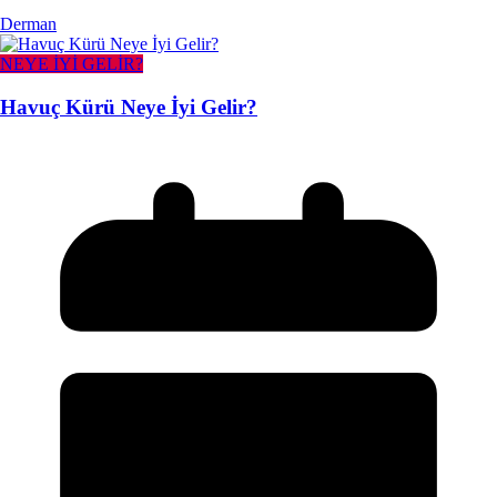
Derman
NEYE İYİ GELİR?
Havuç Kürü Neye İyi Gelir?