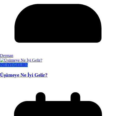
Derman
NE İYİ GELİR?
Üşümeye Ne İyi Gelir?