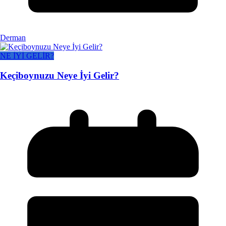
Derman
NE İYİ GELİR?
Keçiboynuzu Neye İyi Gelir?