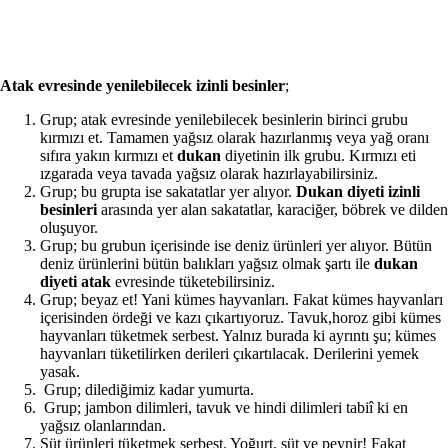
Atak evresinde yenilebilecek izinli besinler
;
Grup; atak evresinde yenilebilecek besinlerin birinci grubu
kırmızı et. Tamamen yağsız olarak hazırlanmış veya yağ oranı
sıfıra yakın kırmızı et
dukan
diyetinin ilk grubu. Kırmızı eti
ızgarada veya tavada yağsız olarak hazırlayabilirsiniz.
Grup; bu grupta ise sakatatlar yer alıyor.
Dukan diyeti izinli
besinleri
arasında yer alan sakatatlar, karaciğer, böbrek ve dilden
oluşuyor.
Grup; bu grubun içerisinde ise deniz ürünleri yer alıyor. Bütün
deniz ürünlerini bütün balıkları yağsız olmak şartı ile
dukan
diyeti atak
evresinde tüketebilirsiniz.
Grup; beyaz et! Yani kümes hayvanları. Fakat kümes hayvanları
içerisinden ördeği ve kazı çıkartıyoruz. Tavuk,horoz gibi kümes
hayvanları tüketmek serbest. Yalnız burada ki ayrıntı şu; kümes
hayvanları tüketilirken derileri çıkartılacak. Derilerini yemek
yasak.
Grup; dilediğimiz kadar yumurta.
Grup; jambon dilimleri, tavuk ve hindi dilimleri tabiî ki en
yağsız olanlarından.
Süt ürünleri tüketmek serbest. Yoğurt, süt ve peynir! Fakat