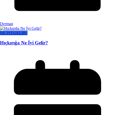
Derman
NE İYİ GELİR?
Hıçkırığa Ne İyi Gelir?