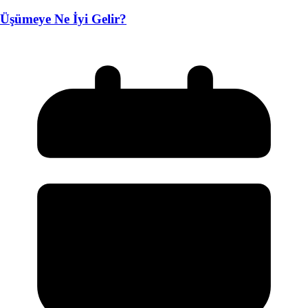
Üşümeye Ne İyi Gelir?