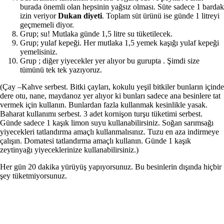
burada önemli olan hepsinin yağsız olması. Süte sadece 1 bardak
izin veriyor
Dukan diyeti
. Toplam süt ürünü ise günde 1 litreyi
geçmemeli diyor.
Grup; su! Mutlaka günde 1,5 litre su tüketilecek.
Grup; yulaf kepeği. Her mutlaka 1,5 yemek kaşığı yulaf kepeği
yemelisiniz.
Grup ; diğer yiyecekler yer alıyor bu gurupta . Şimdi size
tümünü tek tek yazıyoruz.
(Çay –Kahve serbest. Bitki çayları, kokulu yeşil bitkiler bunların içinde
dere otu, nane, maydanoz yer alıyor ki bunları sadece ana besinlere tat
vermek için kullanın. Bunlardan fazla kullanmak kesinlikle yasak.
Baharat kullanımı serbest. 3 adet kornişon turşu tüketimi serbest.
Günde sadece 1 kaşık limon suyu kullanabilirsiniz. Soğan sarımsağı
yiyecekleri tatlandırma amaçlı kullanmalısınız. Tuzu en aza indirmeye
çalışın. Domatesi tatlandırma amaçlı kullanın. Günde 1 kaşık
zeytinyağı yiyeceklerinize kullanabilirsiniz.)
Her gün 20 dakika yürüyüş yapıyorsunuz. Bu besinlerin dışında hiçbir
şey tüketmiyorsunuz.