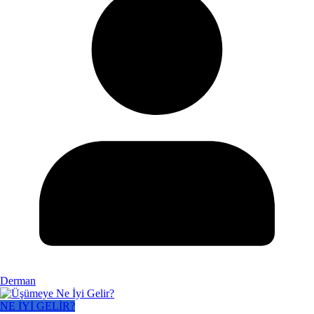
Derman
NE İYİ GELİR?