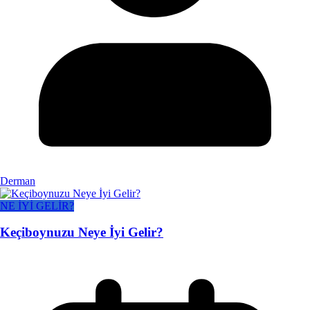
Derman
NE İYİ GELİR?
Keçiboynuzu Neye İyi Gelir?