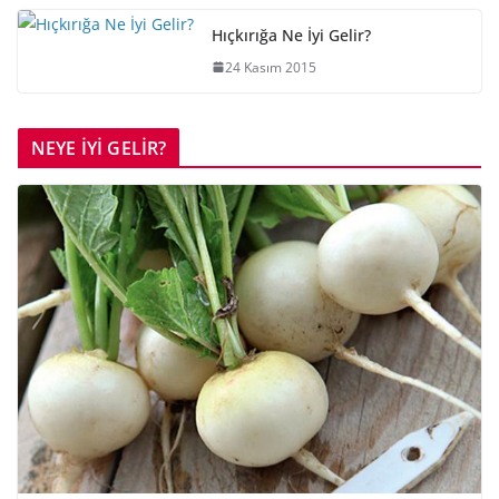
Hıçkırığa Ne İyi Gelir?
24 Kasım 2015
NEYE İYİ GELİR?