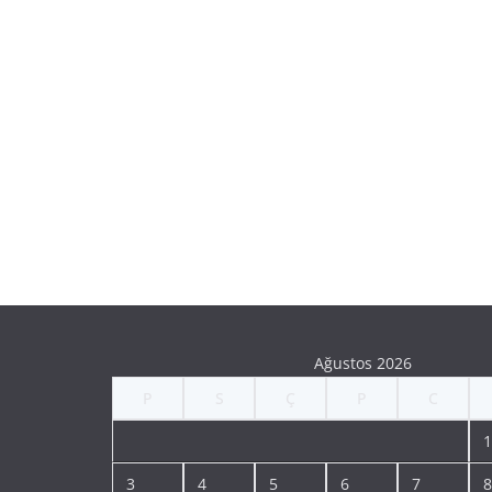
Ağustos 2026
P
S
Ç
P
C
1
3
4
5
6
7
8