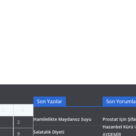
Son Yazılar
Son Yorumla
C
P
Hamilelikte Maydanoz Suyu
Prostat İçin Şifal
2
Hazanbel Kürü
i
Salatalık Diyeti
9
AYDEMİR