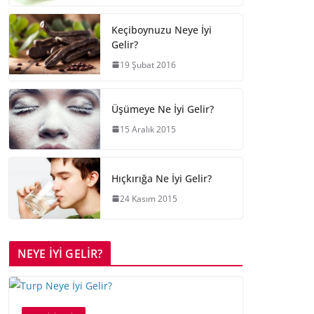
Keçiboynuzu Neye İyi
Gelir?
19 Şubat 2016
Üşümeye Ne İyi Gelir?
15 Aralık 2015
Hıçkırığa Ne İyi Gelir?
24 Kasım 2015
NEYE İYİ GELİR?