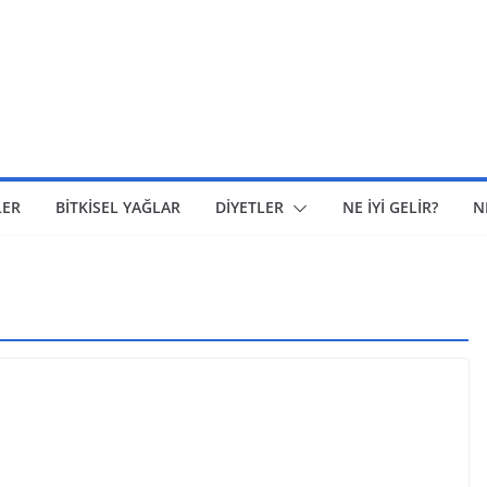
LER
BİTKİSEL YAĞLAR
DİYETLER
NE İYİ GELİR?
N