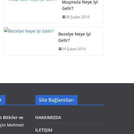
Muşmula Neye İyi
Gelir?
09 Şubat 2016
Bezelye Neye İyi
Gelir?
04 Şubat 2016
r
Site Bağlantıları
ı Bitkiler ve
HAKKIMIZDA
çin
Mehmet
İLETİŞİM