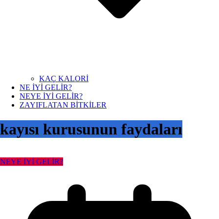
KAÇ KALORİ
NE İYİ GELİR?
NEYE İYİ GELİR?
ZAYIFLATAN BİTKİLER
kayısı kurusunun faydaları
NEYE İYİ GELİR?