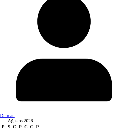
Derman
Ağustos 2026
P
S
Ç
P
C
C
P