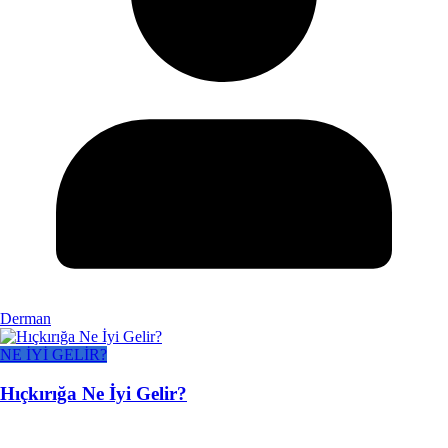
Derman
NE İYİ GELİR?
Hıçkırığa Ne İyi Gelir?