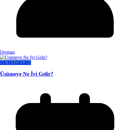
Derman
NE İYİ GELİR?
Üşümeye Ne İyi Gelir?