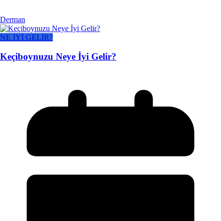
Derman
NE İYİ GELİR?
Keçiboynuzu Neye İyi Gelir?