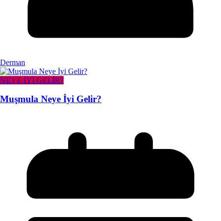
Derman
NEYE İYİ GELİR?
Muşmula Neye İyi Gelir?