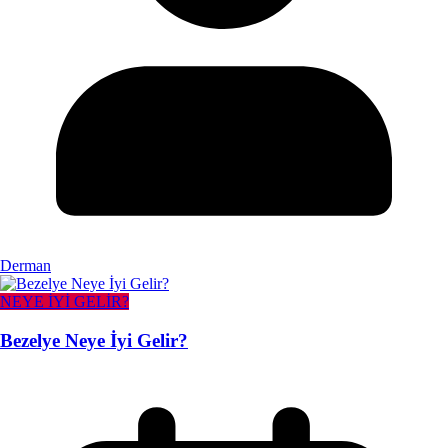
Derman
NEYE İYİ GELİR?
Bezelye Neye İyi Gelir?