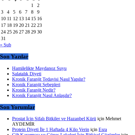
1
2
3
4
5
6
7
8
9
10
11
12
13
14
15
16
17
18
19
20
21
22
23
24
25
26
27
28
29
30
31
« Şub
Son Yazılar
Hamilelikte Maydanoz Suyu
Salatalık Diyeti
Kronik Faranjit Tedavisi Nasıl Yapılır?
Kronik Faranjit Sebepleri
Kronik Faranjit Nedir?
Kronik Faranjit Nasıl Anlaşılır?
Son Yorumlar
Prostat İçin Şifalı Bitkiler ve Hazanbel Kürü
için
Mehmet
AYDEMİR
Protein Diyeti İle 1 Haftada 4 Kilo Verin
için
Esra
Cilt Kararması ve Güneş Lekeleri İçin Bitkisel Çözümler
için