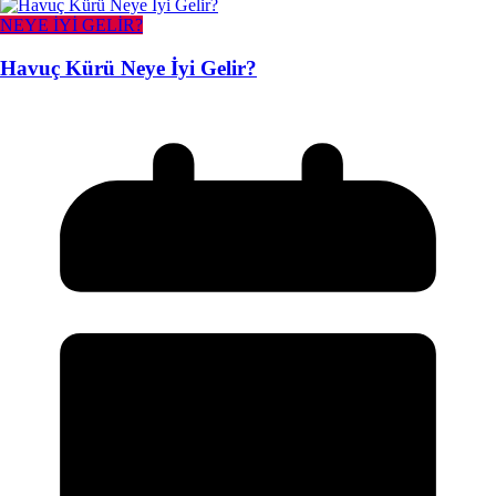
NEYE İYİ GELİR?
Havuç Kürü Neye İyi Gelir?