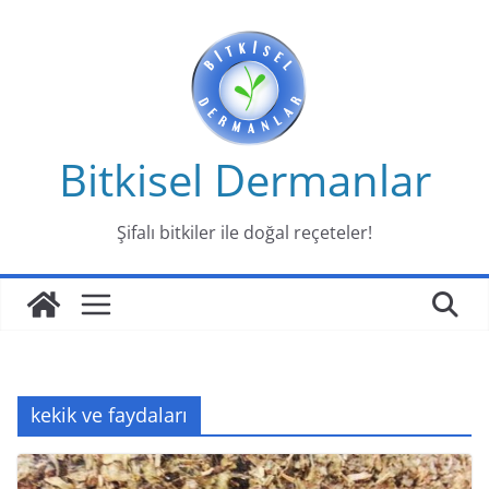
Skip
to
content
Bitkisel Dermanlar
Şifalı bitkiler ile doğal reçeteler!
kekik ve faydaları