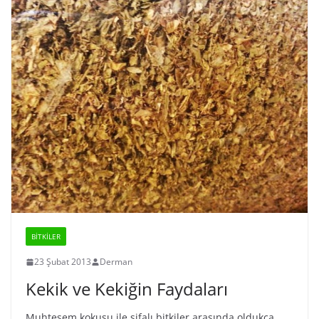
BİTKİLER
23 Şubat 2013
Derman
Kekik ve Kekiğin Faydaları
Muhteşem kokusu ile şifalı bitkiler arasında oldukça