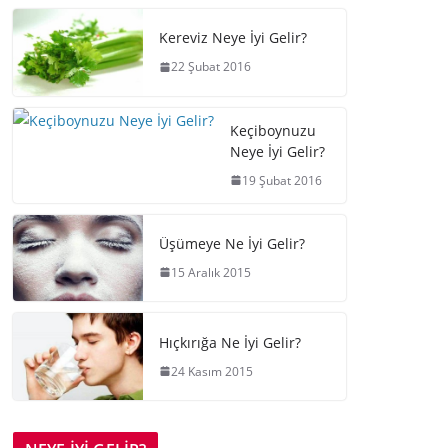
Kereviz Neye İyi Gelir?
22 Şubat 2016
Keçiboynuzu
Neye İyi Gelir?
19 Şubat 2016
Üşümeye Ne İyi Gelir?
15 Aralık 2015
Hıçkırığa Ne İyi Gelir?
24 Kasım 2015