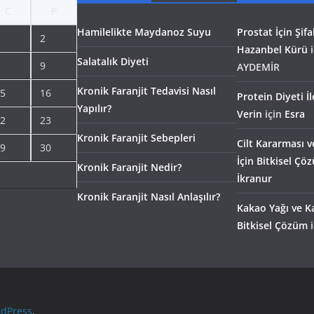
C
P
Hamilelikte Maydanoz Suyu
Prostat İçin Şifal
2
Hazanbel Kürü
i
Salatalık Diyeti
9
AYDEMİR
Kronik Faranjit Tedavisi Nasıl
5
16
Protein Diyeti İ
Yapılır?
Verin
için
Esra
2
23
Kronik Faranjit Sebepleri
Cilt Kararması v
9
30
İçin Bitkisel Çö
Kronik Faranjit Nedir?
İkranur
Kronik Faranjit Nasıl Anlaşılır?
Kakao Yağı ve Ka
Bitkisel Çözüm
i
dPress
.