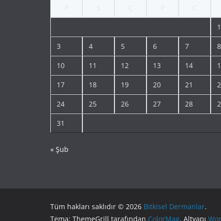
P
S
Ç
P
C
1
3
4
5
6
7
8
10
11
12
13
14
1
17
18
19
20
21
2
24
25
26
27
28
2
31
« Şub
Tüm hakları saklıdır © 2026
Bitkisel Dermanlar
.
Tema: ThemeGrill tarafından
ColorMag
. Altyapı
Wor