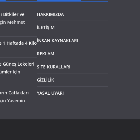
ı Bitkiler ve
HAKKIMIZDA
çin
Mehmet
İLETİŞİM
İNSAN KAYNAKLARI
le 1 Haftada 4 Kilo
REKLAM
e Güneş Lekeleri
SİTE KURALLARI
zümler
için
GİZLİLİK
rın Çatlakları
YASAL UYARI
çin
Yasemin