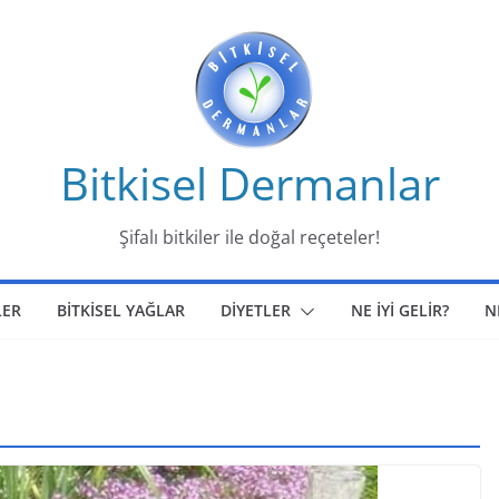
Bitkisel Dermanlar
Şifalı bitkiler ile doğal reçeteler!
LER
BİTKİSEL YAĞLAR
DİYETLER
NE İYİ GELİR?
N