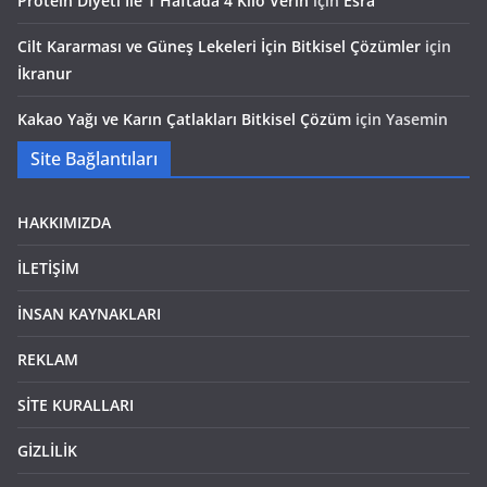
Protein Diyeti İle 1 Haftada 4 Kilo Verin
için
Esra
Cilt Kararması ve Güneş Lekeleri İçin Bitkisel Çözümler
için
İkranur
Kakao Yağı ve Karın Çatlakları Bitkisel Çözüm
için
Yasemin
Site Bağlantıları
HAKKIMIZDA
İLETİŞİM
İNSAN KAYNAKLARI
REKLAM
SİTE KURALLARI
GİZLİLİK