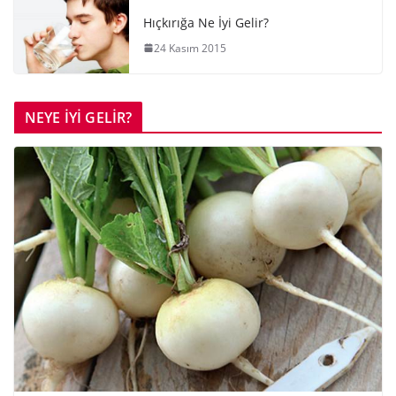
Hıçkırığa Ne İyi Gelir?
24 Kasım 2015
NEYE İYİ GELİR?