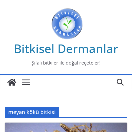
Skip
to
content
Bitkisel Dermanlar
Şifalı bitkiler ile doğal reçeteler!
meyan kökü bitkisi