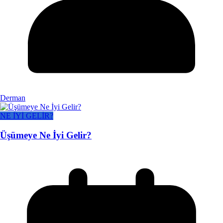
Derman
NE İYİ GELİR?
Üşümeye Ne İyi Gelir?