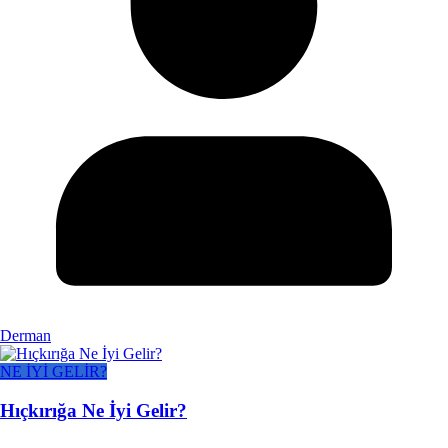
Derman
NE İYİ GELİR?
Hıçkırığa Ne İyi Gelir?