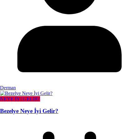
Derman
NEYE İYİ GELİR?
Bezelye Neye İyi Gelir?