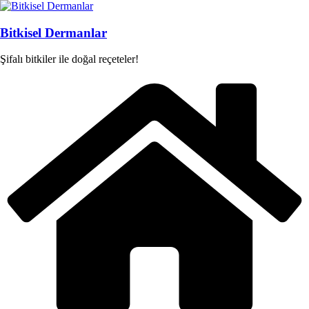
Skip
to
content
Bitkisel Dermanlar
Şifalı bitkiler ile doğal reçeteler!