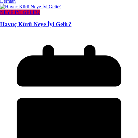
Derman
NEYE İYİ GELİR?
Havuç Kürü Neye İyi Gelir?