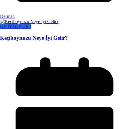
Derman
NE İYİ GELİR?
Keçiboynuzu Neye İyi Gelir?