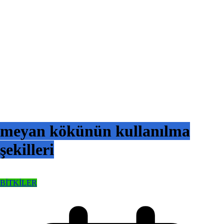
meyan kökünün kullanılma
şekilleri
BİTKİLER