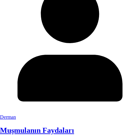
Derman
Muşmulanın Faydaları