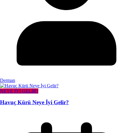
Derman
NEYE İYİ GELİR?
Havuç Kürü Neye İyi Gelir?