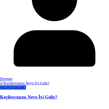
Derman
NE İYİ GELİR?
Keçiboynuzu Neye İyi Gelir?