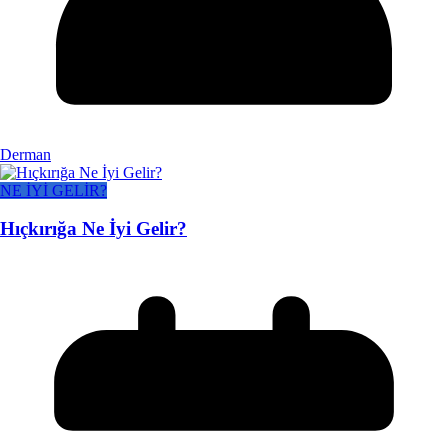
Derman
NE İYİ GELİR?
Hıçkırığa Ne İyi Gelir?