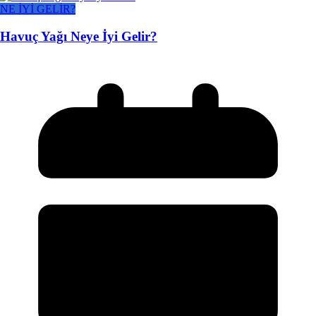
NE İYİ GELİR?
Havuç Yağı Neye İyi Gelir?