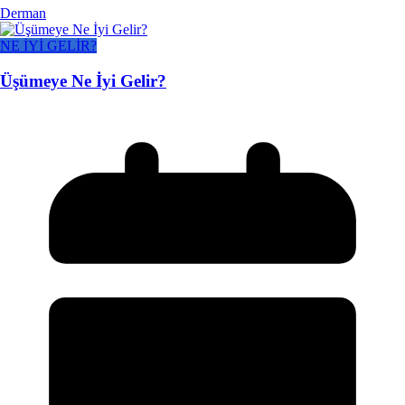
Derman
NE İYİ GELİR?
Üşümeye Ne İyi Gelir?