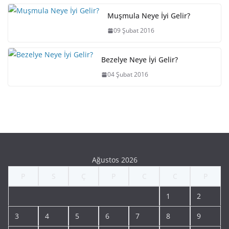
Muşmula Neye İyi Gelir?
09 Şubat 2016
Bezelye Neye İyi Gelir?
04 Şubat 2016
Ağustos 2026
P
S
Ç
P
C
C
P
1
2
3
4
5
6
7
8
9