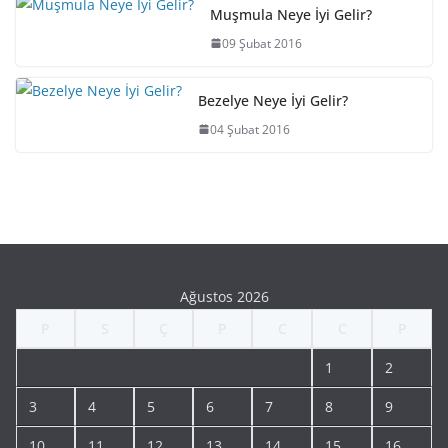
Muşmula Neye İyi Gelir?
09 Şubat 2016
Bezelye Neye İyi Gelir?
04 Şubat 2016
Ağustos 2026
P
S
Ç
P
C
C
P
1
2
3
4
5
6
7
8
9
10
11
12
13
14
15
16