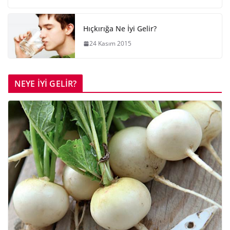
Hıçkırığa Ne İyi Gelir?
24 Kasım 2015
NEYE İYİ GELİR?