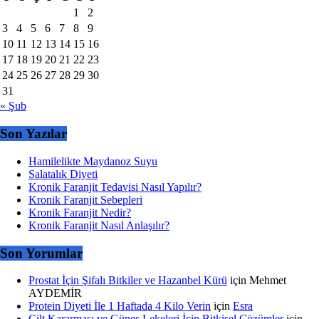
1
2
3
4
5
6
7
8
9
10
11
12
13
14
15
16
17
18
19
20
21
22
23
24
25
26
27
28
29
30
31
« Şub
Son Yazılar
Hamilelikte Maydanoz Suyu
Salatalık Diyeti
Kronik Faranjit Tedavisi Nasıl Yapılır?
Kronik Faranjit Sebepleri
Kronik Faranjit Nedir?
Kronik Faranjit Nasıl Anlaşılır?
Son Yorumlar
Prostat İçin Şifalı Bitkiler ve Hazanbel Kürü
için
Mehmet
AYDEMİR
Protein Diyeti İle 1 Haftada 4 Kilo Verin
için
Esra
Cilt Kararması ve Güneş Lekeleri İçin Bitkisel Çözümler
için