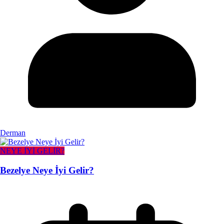
Derman
NEYE İYİ GELİR?
Bezelye Neye İyi Gelir?