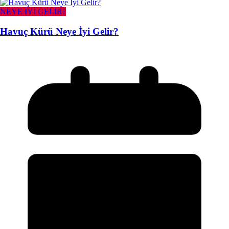
NEYE İYİ GELİR?
Havuç Kürü Neye İyi Gelir?