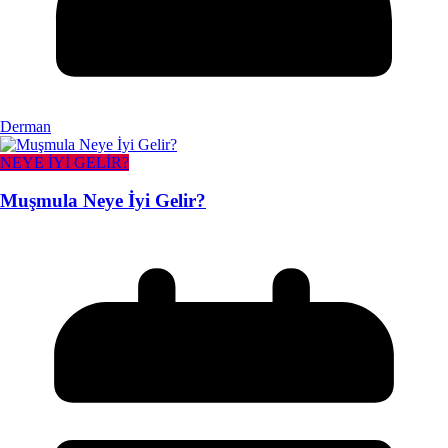
Derman
NEYE İYİ GELİR?
Muşmula Neye İyi Gelir?