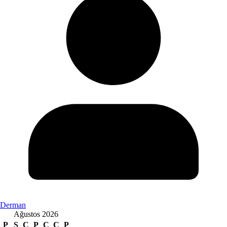
Derman
Ağustos 2026
P
S
Ç
P
C
C
P