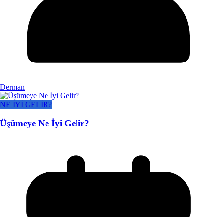
Derman
NE İYİ GELİR?
Üşümeye Ne İyi Gelir?