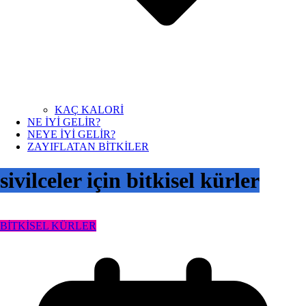
KAÇ KALORİ
NE İYİ GELİR?
NEYE İYİ GELİR?
ZAYIFLATAN BİTKİLER
sivilceler için bitkisel kürler
BİTKİSEL KÜRLER