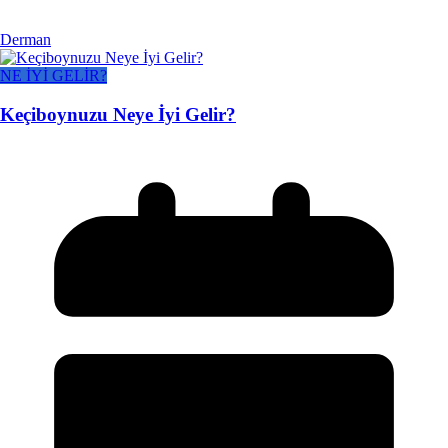
Derman
NE İYİ GELİR?
Keçiboynuzu Neye İyi Gelir?