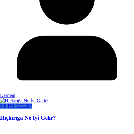
Derman
NE İYİ GELİR?
Hıçkırığa Ne İyi Gelir?