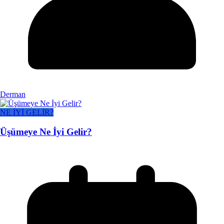
Derman
NE İYİ GELİR?
Üşümeye Ne İyi Gelir?