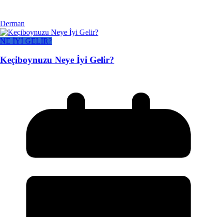
Derman
NE İYİ GELİR?
Keçiboynuzu Neye İyi Gelir?