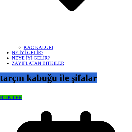
KAÇ KALORİ
NE İYİ GELİR?
NEYE İYİ GELİR?
ZAYIFLATAN BİTKİLER
tarçın kabuğu ile şifalar
BİTKİLER