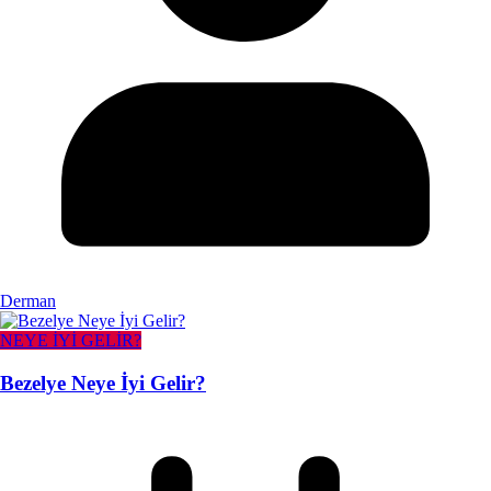
Derman
NEYE İYİ GELİR?
Bezelye Neye İyi Gelir?