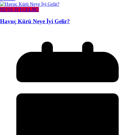
NEYE İYİ GELİR?
Havuç Kürü Neye İyi Gelir?