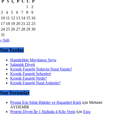
P
S
Ç
P
C
C
P
1
2
3
4
5
6
7
8
9
10
11
12
13
14
15
16
17
18
19
20
21
22
23
24
25
26
27
28
29
30
31
« Şub
Son Yazılar
Hamilelikte Maydanoz Suyu
Salatalık Diyeti
Kronik Faranjit Tedavisi Nasıl Yapılır?
Kronik Faranjit Sebepleri
Kronik Faranjit Nedir?
Kronik Faranjit Nasıl Anlaşılır?
Son Yorumlar
Prostat İçin Şifalı Bitkiler ve Hazanbel Kürü
için
Mehmet
AYDEMİR
Protein Diyeti İle 1 Haftada 4 Kilo Verin
için
Esra