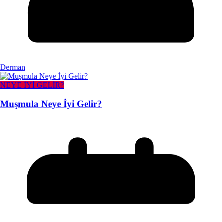
Derman
NEYE İYİ GELİR?
Muşmula Neye İyi Gelir?