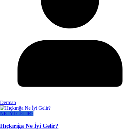
Derman
NE İYİ GELİR?
Hıçkırığa Ne İyi Gelir?