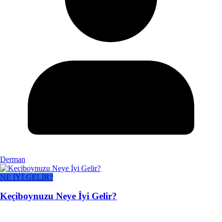
Derman
NE İYİ GELİR?
Keçiboynuzu Neye İyi Gelir?