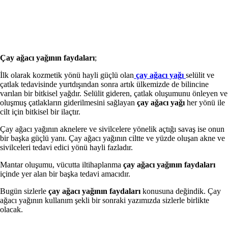
Çay ağacı yağının faydaları
;
İlk olarak kozmetik yönü hayli güçlü olan
çay ağacı yağı
selülit ve
çatlak tedavisinde yurtdışından sonra artık ülkemizde de bilincine
varılan bir bitkisel yağdır. Selülit gideren, çatlak oluşumunu önleyen ve
oluşmuş çatlakların giderilmesini sağlayan
çay ağacı yağı
her yönü ile
cilt için bitkisel bir ilaçtır.
Çay ağacı yağının aknelere ve sivilcelere yönelik açtığı savaş ise onun
bir başka güçlü yanı. Çay ağacı yağının ciltte ve yüzde oluşan akne ve
sivilceleri tedavi edici yönü hayli fazladır.
Mantar oluşumu, vücutta iltihaplanma
çay ağacı yağının faydaları
içinde yer alan bir başka tedavi amacıdır.
Bugün sizlerle
çay ağacı yağının faydaları
konusuna değindik. Çay
ağacı yağının kullanım şekli bir sonraki yazımızda sizlerle birlikte
olacak.