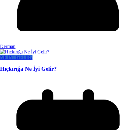
Derman
NE İYİ GELİR?
Hıçkırığa Ne İyi Gelir?