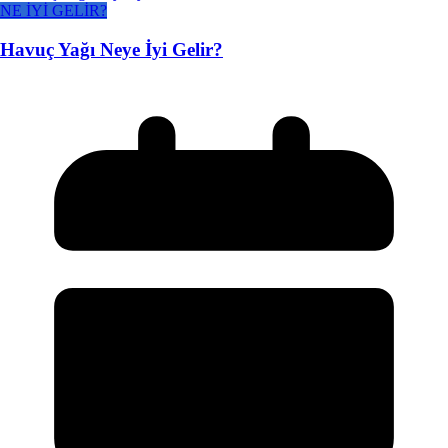
NE İYİ GELİR?
Havuç Yağı Neye İyi Gelir?