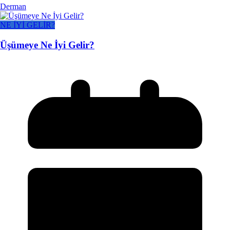
Derman
NE İYİ GELİR?
Üşümeye Ne İyi Gelir?