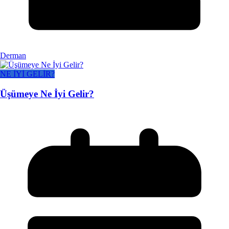
Derman
NE İYİ GELİR?
Üşümeye Ne İyi Gelir?