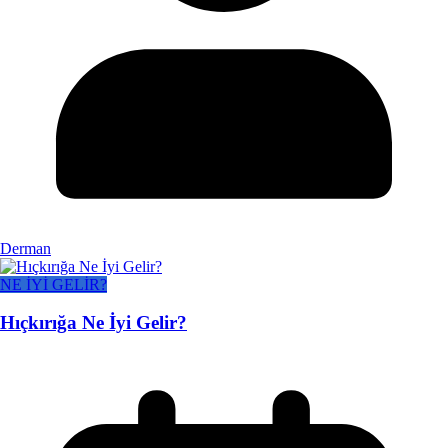
Derman
NE İYİ GELİR?
Hıçkırığa Ne İyi Gelir?