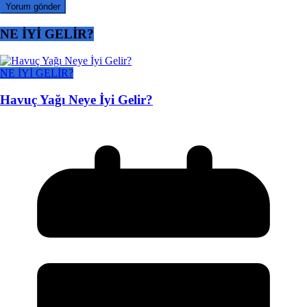
NE İYİ GELİR?
NE İYİ GELİR?
Havuç Yağı Neye İyi Gelir?