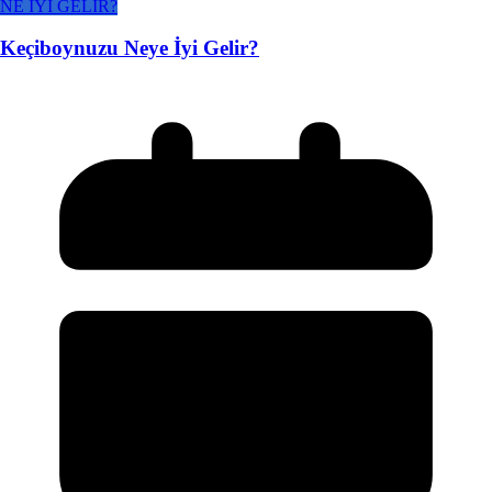
NE İYİ GELİR?
Keçiboynuzu Neye İyi Gelir?