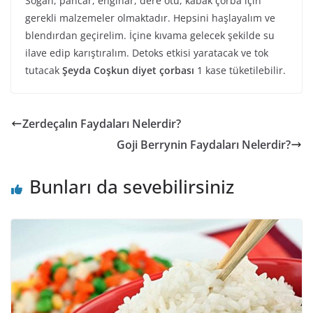
Soğan, pancar, enginar, dere otu, kabak çorba için
gerekli malzemeler olmaktadır. Hepsini haşlayalım ve
blendırdan geçirelim. İçine kıvama gelecek şekilde su
ilave edip karıştıralım. Detoks etkisi yaratacak ve tok
tutacak
Şeyda Coşkun diyet çorbası
1 kase tüketilebilir.
Zerdeçalın Faydaları Nelerdir?
Goji Berrynin Faydaları Nelerdir?
Bunları da sevebilirsiniz