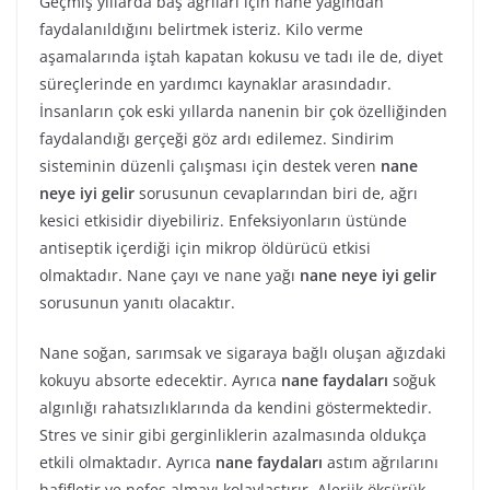
Geçmiş yıllarda baş ağrıları için nane yağından
faydalanıldığını belirtmek isteriz. Kilo verme
aşamalarında iştah kapatan kokusu ve tadı ile de, diyet
süreçlerinde en yardımcı kaynaklar arasındadır.
İnsanların çok eski yıllarda nanenin bir çok özelliğinden
faydalandığı gerçeği göz ardı edilemez. Sindirim
sisteminin düzenli çalışması için destek veren
nane
neye iyi gelir
sorusunun cevaplarından biri de, ağrı
kesici etkisidir diyebiliriz. Enfeksiyonların üstünde
antiseptik içerdiği için mikrop öldürücü etkisi
olmaktadır. Nane çayı ve nane yağı
nane neye iyi gelir
sorusunun yanıtı olacaktır.
Nane soğan, sarımsak ve sigaraya bağlı oluşan ağızdaki
kokuyu absorte edecektir. Ayrıca
nane faydaları
soğuk
algınlığı rahatsızlıklarında da kendini göstermektedir.
Stres ve sinir gibi gerginliklerin azalmasında oldukça
etkili olmaktadır. Ayrıca
nane faydaları
astım ağrılarını
hafifletir ve nefes almayı kolaylaştırır. Alerjik öksürük