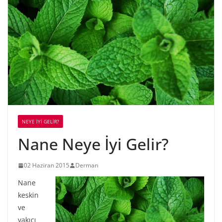
NEYE İYİ GELİR?
Nane Neye İyi Gelir?
02 Haziran 2015
Derman
Nane
keskin
ve
yakıcı