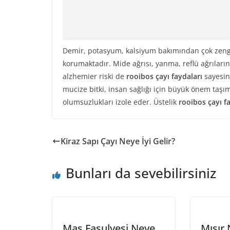
Demir, potasyum, kalsiyum bakımından çok zeng
korumaktadır. Mide ağrısı, yanma, reflü ağrılarını
alzhemier riski de
rooibos çayı faydaları
sayesin
mucize bitki, insan sağlığı için büyük önem taşımak
olumsuzlukları izole eder. Üstelik
rooibos çayı f
Kiraz Sapı Çayı Neye İyi Gelir?
Bunları da sevebilirsiniz
Maş Fasulyesi Neye
Mısır 