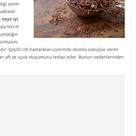
dığı astım
maktadır.
 neye iyi
ıyla tercih
hastalığın
runmasını
ır. Çeşitli cilt hastalıkları üzerinde olumlu sonuçlar veren
ıkan aft ve uçuk oluşumunu tedavi eder. Bunun nedenlerinden