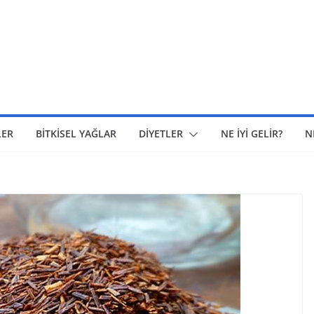
LER
BİTKİSEL YAĞLAR
DİYETLER
NE İYİ GELİR?
N