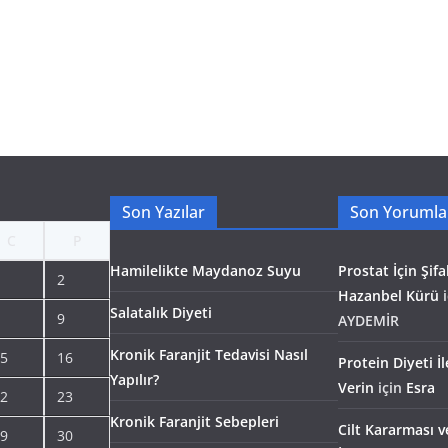
Son Yazılar
Son Yorumla
C
P
Hamilelikte Maydanoz Suyu
Prostat İçin Şifal
2
Hazanbel Kürü
i
Salatalık Diyeti
9
AYDEMİR
Kronik Faranjit Tedavisi Nasıl
5
16
Protein Diyeti İ
Yapılır?
Verin
için
Esra
2
23
Kronik Faranjit Sebepleri
Cilt Kararması v
9
30