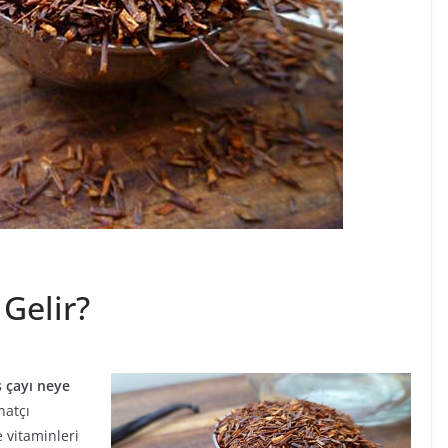
 Gelir?
 çayı neye
natçı
 vitaminleri