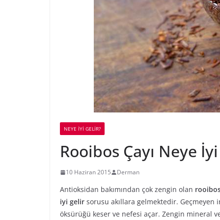
NEYE İYİ GELİR?
Rooibos Çayı Neye İyi
10 Haziran 2015
Derman
Antioksidan bakımından çok zengin olan
rooibos
iyi gelir
sorusu akıllara gelmektedir. Geçmeyen i
öksürüğü keser ve nefesi açar. Zengin mineral ve