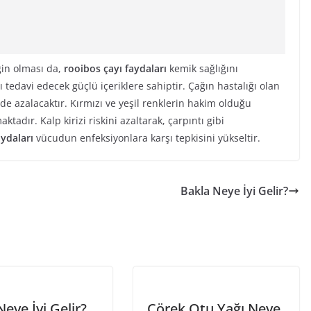
in olması da,
rooibos çayı faydaları
kemik sağlığını
 tedavi edecek güçlü içeriklere sahiptir. Çağın hastalığı olan
de azalacaktır. Kırmızı ve yeşil renklerin hakim olduğu
tadır. Kalp kirizi riskini azaltarak, çarpıntı gibi
aydaları
vücudun enfeksiyonlara karşı tepkisini yükseltir.
Bakla Neye İyi Gelir?
Neye İyi Gelir?
Çörek Otu Yağı Neye