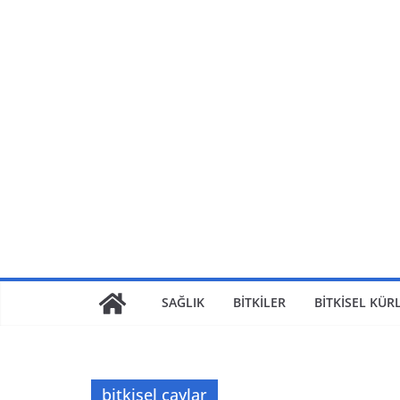
Skip
to
content
SAĞLIK
BİTKİLER
BİTKİSEL KÜR
bitkisel çaylar