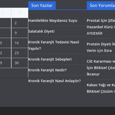
Son Yazılar
Son Yorumla
C
P
Hamilelikte Maydanoz Suyu
Prostat İçin Şifal
2
Hazanbel Kürü
i
Salatalık Diyeti
9
AYDEMİR
Kronik Faranjit Tedavisi Nasıl
5
16
Protein Diyeti İ
Yapılır?
Verin
için
Esra
2
23
Kronik Faranjit Sebepleri
Cilt Kararması v
9
30
İçin Bitkisel Çö
Kronik Faranjit Nedir?
İkranur
Kronik Faranjit Nasıl Anlaşılır?
Kakao Yağı ve Ka
Bitkisel Çözüm
i