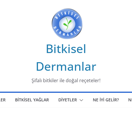
Bitkisel
Dermanlar
Şifalı bitkiler ile doğal reçeteler!
LER
BİTKİSEL YAĞLAR
DİYETLER
NE İYİ GELİR?
N