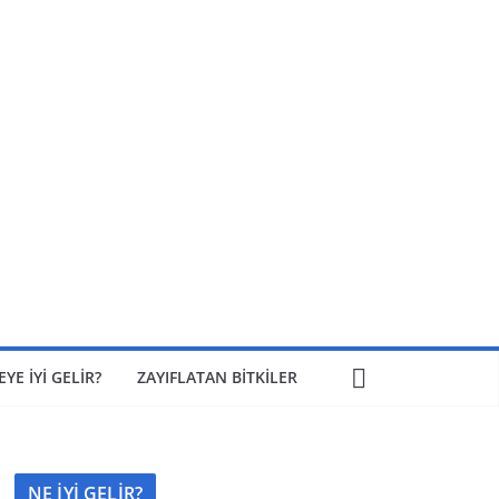
EYE İYİ GELİR?
ZAYIFLATAN BİTKİLER
NE İYİ GELİR?