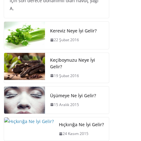
için son derece donanımlı olan havuç yağı
A,
Kereviz Neye İyi Gelir?
22 Şubat 2016
Keçiboynuzu Neye İyi
Gelir?
19 Şubat 2016
Üşümeye Ne İyi Gelir?
15 Aralık 2015
Hıçkırığa Ne İyi Gelir?
24 Kasım 2015