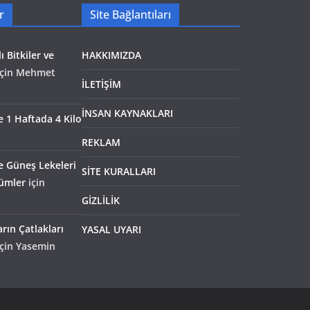
r
Site Bağlantıları
ı Bitkiler ve
HAKKIMIZDA
çin
Mehmet
İLETİŞİM
İNSAN KAYNAKLARI
le 1 Haftada 4 Kilo
REKLAM
e Güneş Lekeleri
SİTE KURALLARI
zümler
için
GİZLİLİK
rın Çatlakları
YASAL UYARI
çin
Yasemin