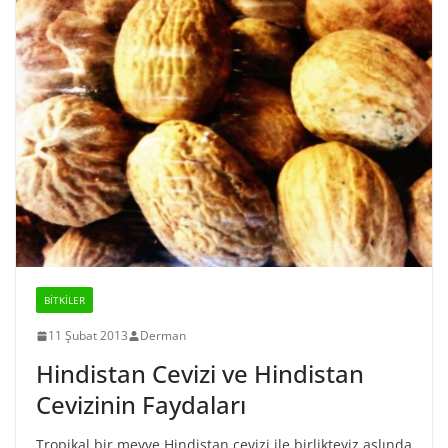
BİTKİLER
11 Şubat 2013
Derman
Hindistan Cevizi ve Hindistan
Cevizinin Faydaları
Tropikal bir meyve Hindistan cevizi ile birlikteyiz aslında