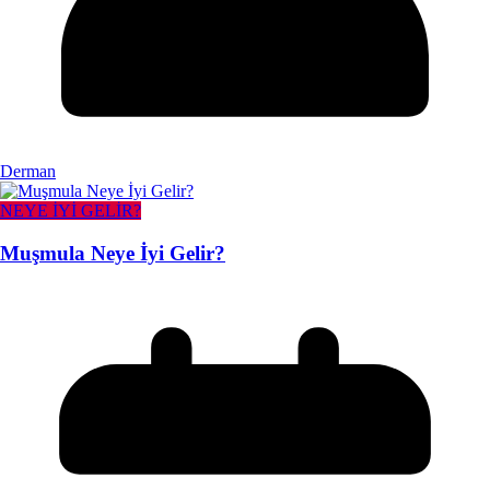
Derman
NEYE İYİ GELİR?
Muşmula Neye İyi Gelir?