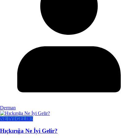
Derman
NE İYİ GELİR?
Hıçkırığa Ne İyi Gelir?