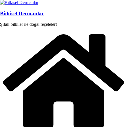
Skip
to
content
Bitkisel Dermanlar
Şifalı bitkiler ile doğal reçeteler!