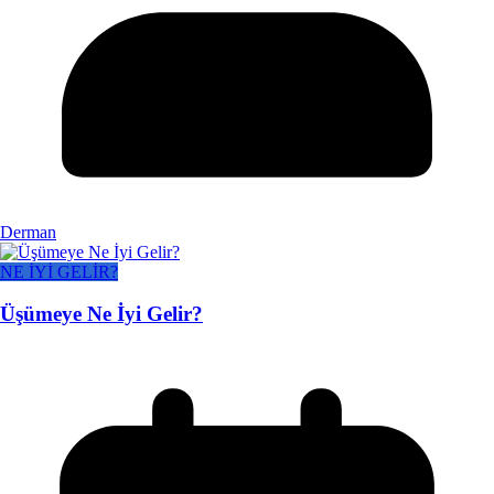
Derman
NE İYİ GELİR?
Üşümeye Ne İyi Gelir?