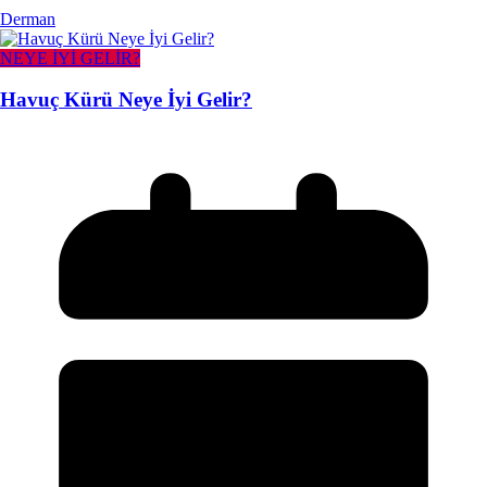
Derman
NEYE İYİ GELİR?
Havuç Kürü Neye İyi Gelir?