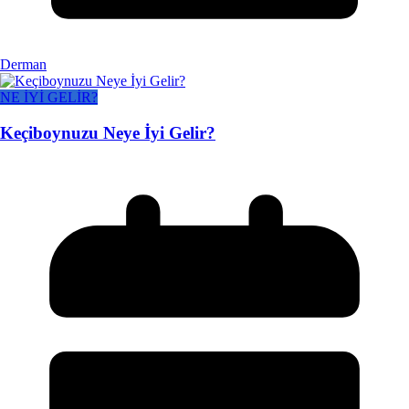
Derman
NE İYİ GELİR?
Keçiboynuzu Neye İyi Gelir?