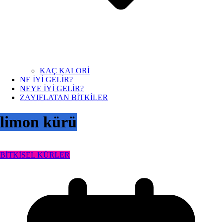
KAÇ KALORİ
NE İYİ GELİR?
NEYE İYİ GELİR?
ZAYIFLATAN BİTKİLER
limon kürü
BİTKİSEL KÜRLER