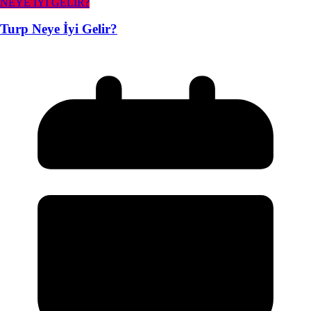
NEYE İYİ GELİR?
Turp Neye İyi Gelir?