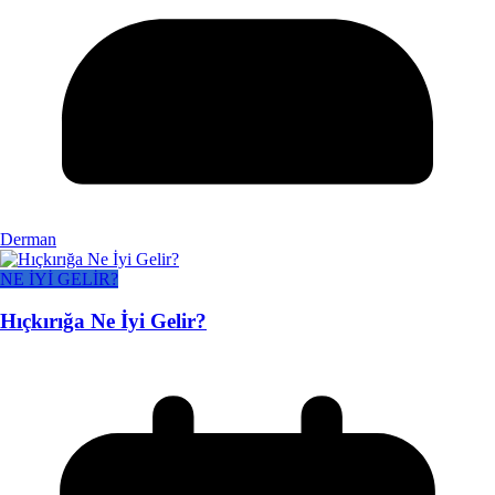
Derman
NE İYİ GELİR?
Hıçkırığa Ne İyi Gelir?