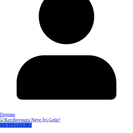
Derman
NE İYİ GELİR?