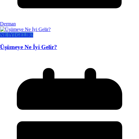
Derman
NE İYİ GELİR?
Üşümeye Ne İyi Gelir?