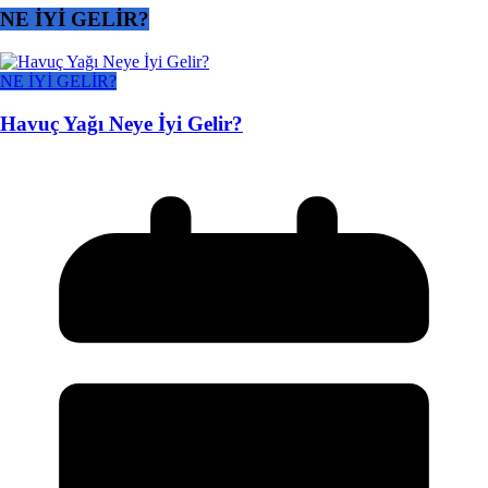
NE İYİ GELİR?
NE İYİ GELİR?
Havuç Yağı Neye İyi Gelir?