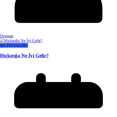
Derman
NE İYİ GELİR?
Hıçkırığa Ne İyi Gelir?