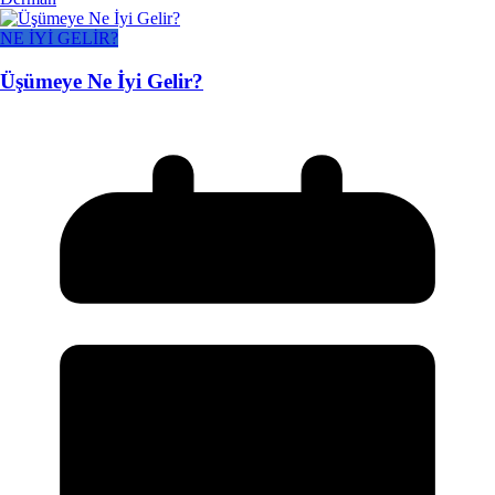
NE İYİ GELİR?
Üşümeye Ne İyi Gelir?