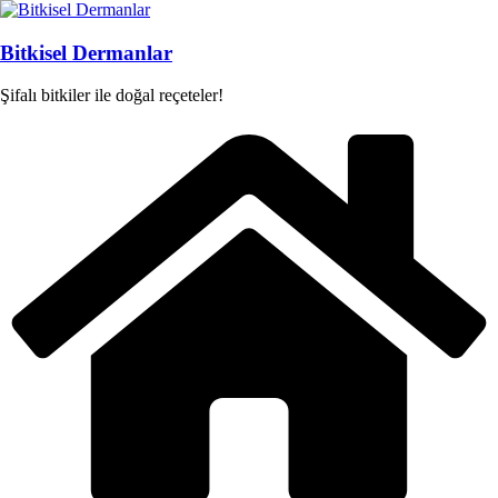
Skip
to
content
Bitkisel Dermanlar
Şifalı bitkiler ile doğal reçeteler!