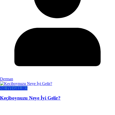
Derman
NE İYİ GELİR?
Keçiboynuzu Neye İyi Gelir?