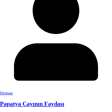
Derman
Papatya Çayının Faydası