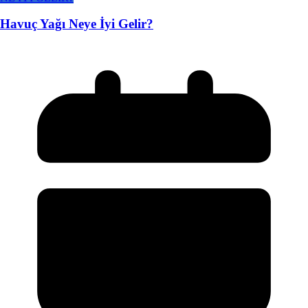
Havuç Yağı Neye İyi Gelir?