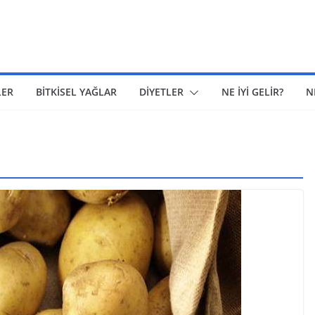
LER
BİTKİSEL YAĞLAR
DİYETLER
NE İYİ GELİR?
N