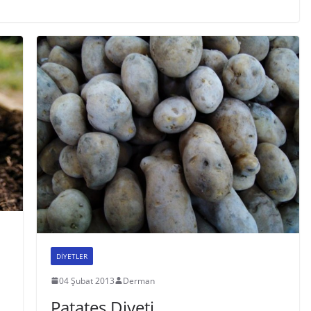
DİYETLER
04 Şubat 2013
Derman
Patates Diyeti