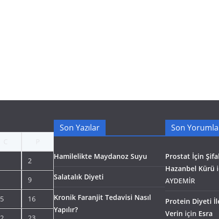
Son Yazılar
Son Yorumla
C
P
Hamilelikte Maydanoz Suyu
Prostat İçin Şifal
2
Hazanbel Kürü
i
Salatalık Diyeti
9
AYDEMİR
Kronik Faranjit Tedavisi Nasıl
5
16
Protein Diyeti İ
Yapılır?
Verin
için
Esra
2
23