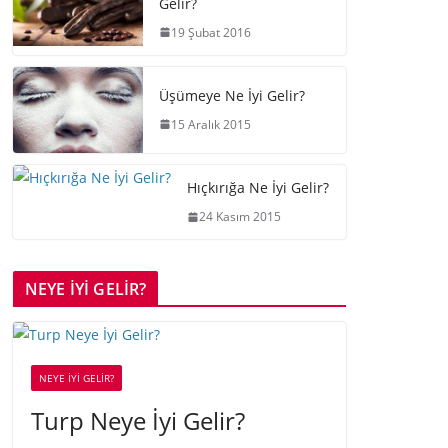
Gelir?
19 Şubat 2016
Üşümeye Ne İyi Gelir?
15 Aralık 2015
Hıçkırığa Ne İyi Gelir?
24 Kasım 2015
NEYE İYİ GELİR?
NEYE İYİ GELİR?
Turp Neye İyi Gelir?