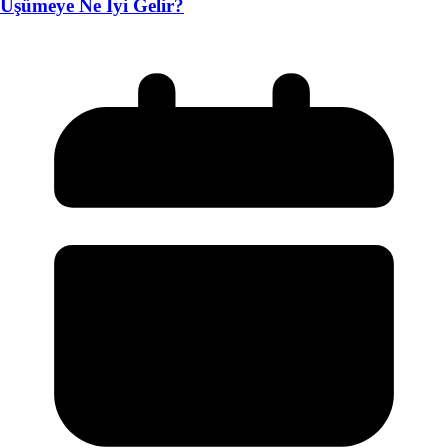
Üşümeye Ne İyi Gelir?