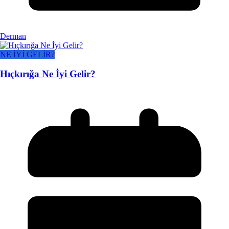
Derman
NE İYİ GELİR?
Hıçkırığa Ne İyi Gelir?