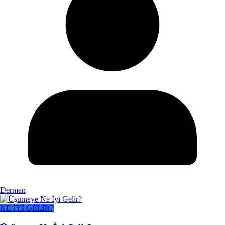
Derman
NE İYİ GELİR?