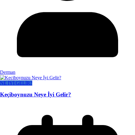
Derman
NE İYİ GELİR?
Keçiboynuzu Neye İyi Gelir?