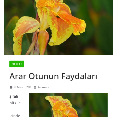
BİTKİLER
Arar Otunun Faydaları
08 Nisan 2015
Derman
Şifalı
bitkile
r
içinde