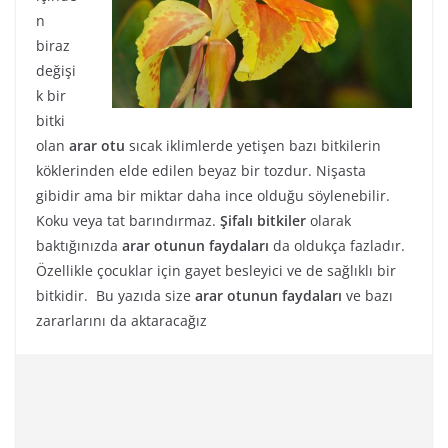
n
biraz
değişi
k bir
bitki
olan
arar otu
sıcak iklimlerde yetişen bazı bitkilerin
köklerinden elde edilen beyaz bir tozdur. Nişasta
gibidir ama bir miktar daha ince olduğu söylenebilir.
Koku veya tat barındırmaz.
Şifalı bitkiler
olarak
baktığınızda
arar otunun faydaları
da oldukça fazladır.
Özellikle çocuklar için gayet besleyici ve de sağlıklı bir
bitkidir. Bu yazıda size
arar otunun faydaları
ve bazı
zararlarını da aktaracağız