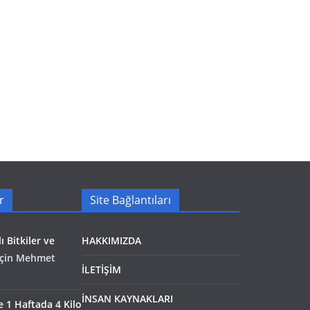
r
Site Bağlantıları
ı Bitkiler ve
HAKKIMIZDA
çin
Mehmet
İLETİŞİM
İNSAN KAYNAKLARI
le 1 Haftada 4 Kilo