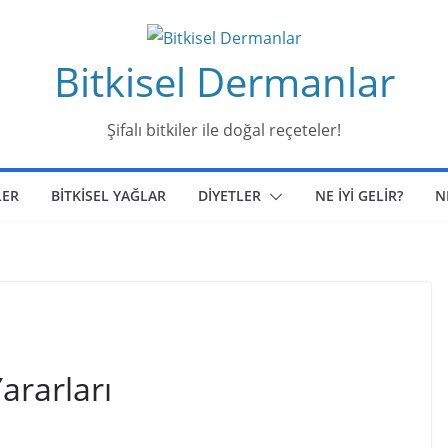
Bitkisel Dermanlar
Şifalı bitkiler ile doğal reçeteler!
LER
BİTKİSEL YAĞLAR
DİYETLER
NE İYİ GELİR?
N
ararları