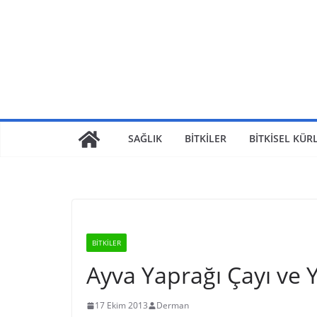
Skip
to
content
SAĞLIK
BİTKİLER
BİTKİSEL KÜR
BİTKİLER
Ayva Yaprağı Çayı ve Y
17 Ekim 2013
Derman