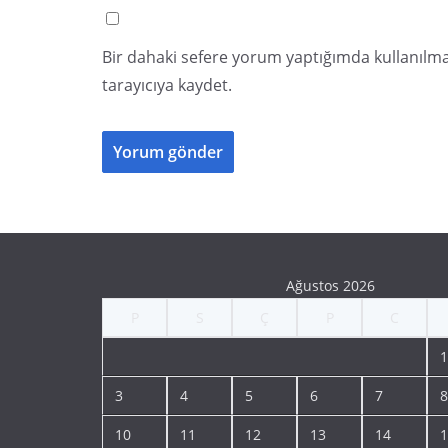
Bir dahaki sefere yorum yaptığımda kullanılma
tarayıcıya kaydet.
Ağustos 2026
P
S
Ç
P
C
1
3
4
5
6
7
8
10
11
12
13
14
1