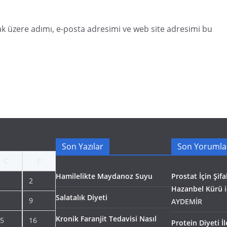
k üzere adımı, e-posta adresimi ve web site adresimi bu
Son Yazılar
Son Yorumla
C
P
Hamilelikte Maydanoz Suyu
Prostat İçin Şifal
2
Hazanbel Kürü
i
Salatalık Diyeti
9
AYDEMİR
Kronik Faranjit Tedavisi Nasıl
5
16
Protein Diyeti İ