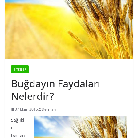
BİTKİLER
Buğdayın Faydaları
Nelerdir?
07 Ekim 2015
Derman
Sağlıkl
ı
beslen