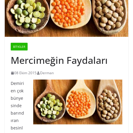
BİTKİLER
Mercimeğin Faydaları
08 Ekim 2015
Derman
Demiri
en çok
bünye
sinde
barınd
ıran
besinl