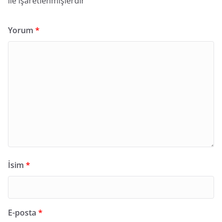
ile işaretlenmişlerdir
Yorum
*
İsim
*
E-posta
*