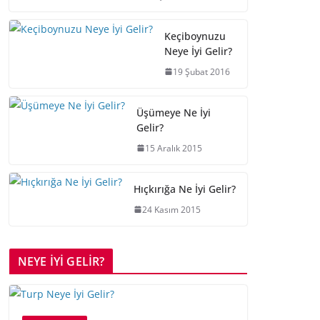
Keçiboynuzu
Neye İyi Gelir?
19 Şubat 2016
Üşümeye Ne İyi
Gelir?
15 Aralık 2015
Hıçkırığa Ne İyi Gelir?
24 Kasım 2015
NEYE İYİ GELİR?