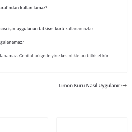
 tarafından kullanılamaz
?
ası için uygulanan bitkisel kür
ü kullanamazlar.
uygulanamaz
?
anamaz. Genital bölgede yine kesinlikle bu bitkisel kür
Limon Kürü Nasıl Uygulanır?