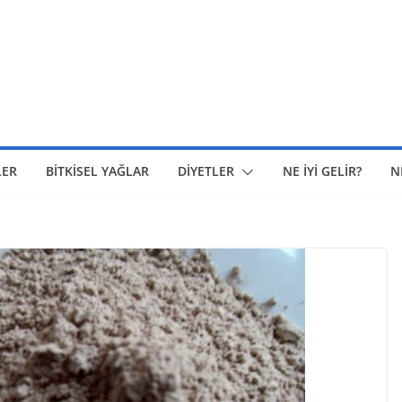
LER
BİTKİSEL YAĞLAR
DİYETLER
NE İYİ GELİR?
N