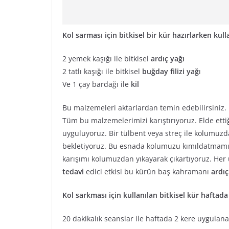
Kol sarması için bitkisel bir kür hazırlarken ku
2 yemek kaşığı ile bitkisel
ardıç yağı
2 tatlı kaşığı ile bitkisel
buğday filizi yağ
ı
Ve 1 çay bardağı ile
kil
Bu malzemeleri aktarlardan temin edebilirsiniz.
Tüm bu malzemelerimizi karıştırıyoruz. Elde ett
uyguluyoruz. Bir tülbent veya streç ile kolumuz
bekletiyoruz. Bu esnada kolumuzu kımıldatmamı
karışımı kolumuzdan yıkayarak çıkartıyoruz. Her
tedavi
edici etkisi bu kürün baş kahramanı
ardıç
Kol sarkması için kullanılan bitkisel kür haftad
20 dakikalık seanslar ile haftada 2 kere uygulan