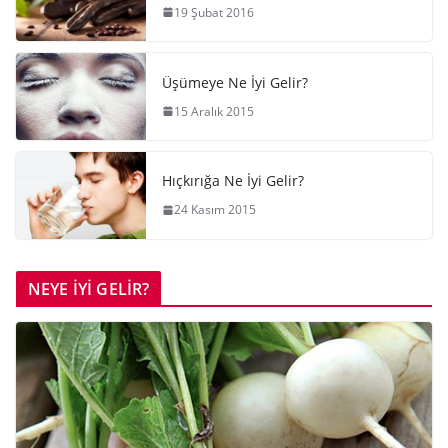
19 Şubat 2016
Üşümeye Ne İyi Gelir?
15 Aralık 2015
Hıçkırığa Ne İyi Gelir?
24 Kasım 2015
NEYE İYİ GELİR?