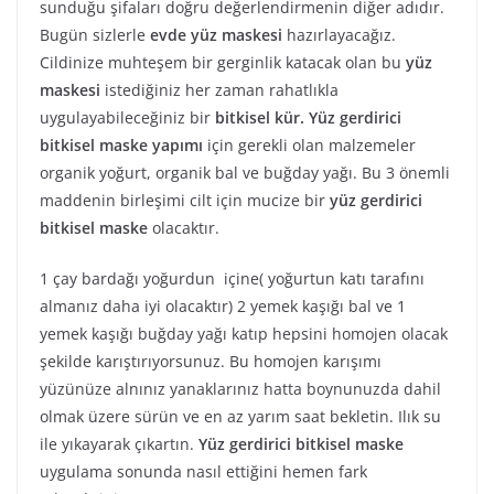
sunduğu şifaları doğru değerlendirmenin diğer adıdır.
Bugün sizlerle
evde yüz maskesi
hazırlayacağız.
Cildinize muhteşem bir gerginlik katacak olan bu
yüz
maskesi
istediğiniz her zaman rahatlıkla
uygulayabileceğiniz bir
bitkisel kür. Yüz gerdirici
bitkisel maske yapımı
için gerekli olan malzemeler
organik yoğurt, organik bal ve buğday yağı. Bu 3 önemli
maddenin birleşimi cilt için mucize bir
yüz gerdirici
bitkisel maske
olacaktır.
1 çay bardağı yoğurdun içine( yoğurtun katı tarafını
almanız daha iyi olacaktır) 2 yemek kaşığı bal ve 1
yemek kaşığı buğday yağı katıp hepsini homojen olacak
şekilde karıştırıyorsunuz. Bu homojen karışımı
yüzünüze alnınız yanaklarınız hatta boynunuzda dahil
olmak üzere sürün ve en az yarım saat bekletin. Ilık su
ile yıkayarak çıkartın.
Yüz gerdirici bitkisel maske
uygulama sonunda nasıl ettiğini hemen fark