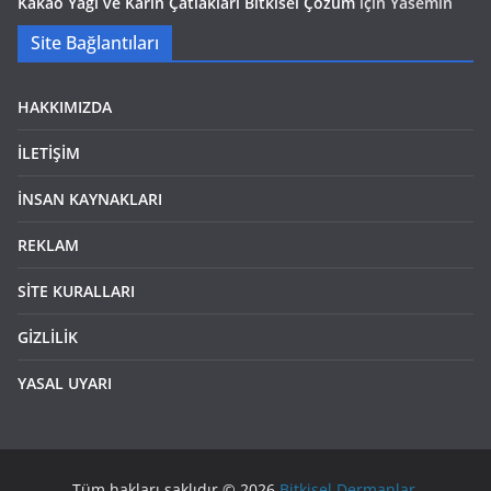
Kakao Yağı ve Karın Çatlakları Bitkisel Çözüm
için
Yasemin
Site Bağlantıları
HAKKIMIZDA
İLETİŞİM
İNSAN KAYNAKLARI
REKLAM
SİTE KURALLARI
GİZLİLİK
YASAL UYARI
Tüm hakları saklıdır © 2026
Bitkisel Dermanlar
.