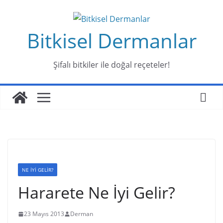
Skip
to
Bitkisel Dermanlar
content
Şifalı bitkiler ile doğal reçeteler!
NE İYİ GELİR?
Hararete Ne İyi Gelir?
23 Mayıs 2013
Derman