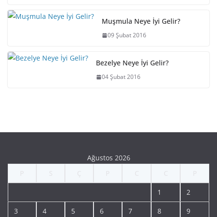
Muşmula Neye İyi Gelir?
09 Şubat 2016
Bezelye Neye İyi Gelir?
04 Şubat 2016
Ağustos 2026
P
S
Ç
P
C
C
P
1
2
3
4
5
6
7
8
9