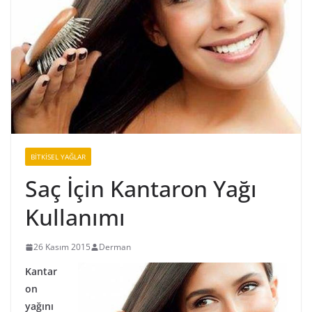
BİTKİSEL YAĞLAR
Saç İçin Kantaron Yağı
Kullanımı
26 Kasım 2015
Derman
Kantar
on
yağını